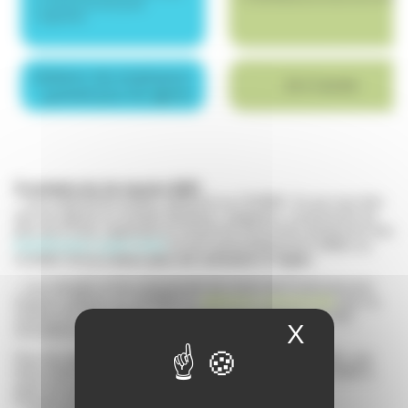
.
.
À compter du 1er janvier 2025
:
– Les organismes publics adhèrent au COSEM. Ce qui veut dire
que les agents en activité (titulaires, stagiaires, contractuels de
plus de 6 mois, apprentis et contrat de droit privé) deviennent des
bénéficiaires ayant droit
et sont automatiquement affiliés au
COSEM.
Il n’y a donc plus de cotisation à régler.
– Les retraités et les contractuels de moins de 6 mois peuvent
toujours adhérer au COSEM en
adhésion individuelle
pour la
somme de 35 € l’année. (Le montant de l’adhésion est fixé
X
Hide coo
annuellement par le Conseil d’Administration)
Pour les agents actifs qui n’étaient pas adhérent en 2024, une
fiche d’identification sera à remplir au secrétariat du COSEM à
partir de janvier 2025.
Il faudra joindre :