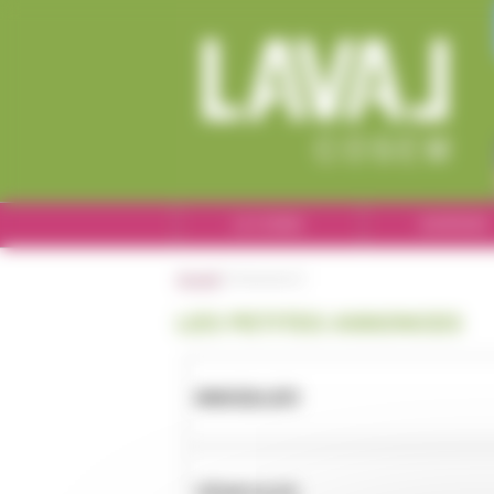
Cookies management panel
LE COSEM
ADHÉSION
|
|
Accueil
Annonces
LES PETITES ANNONCES
IMMOBILIER
VÉHICULES