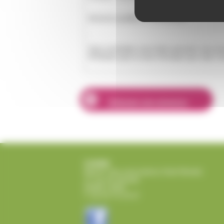
Annonce publiée le 01/02/2025
.
Vous souhaitez nous faire parvenir une a
N’hésitez pas à nous l’envoyer par mail, no
Déposer une annonce
COSEM
Maison des associations Noël Meslier
17 rue de Rastatt
53000 LAVAL
T. 02 53 74 15 67