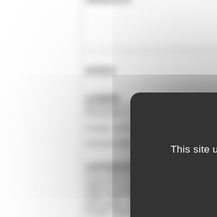
DIVERS
A VENDRE
Boucheuse à vin sur pieds – 25.00 €
Poissonnière alu 60 cm – 6.00 €
Contact : 0675184161
Annonce publiée le 10/04/2025
This site
LOCATION MOBIL HOME PARTICULIER
Loue mobil-home à Pornic – PRL Le Porte
6 personnes (3 chambres)
200m de la plage, piscine, terrain tennis, j
Juillet / Août : 600 € la semaine
Hors saison : 350 €
Contact : 06 29 64 08 60